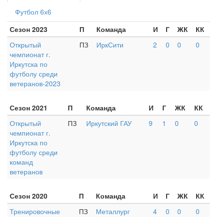
Футбол 6х6
Сезон 2023
П
Команда
И
Г
ЖК
КК
Открытый
ПЗ
ИркСити
2
0
0
0
чемпионат г.
Иркутска по
футболу среди
ветеранов-2023
Сезон 2021
П
Команда
И
Г
ЖК
КК
Открытый
ПЗ
Иркутский ГАУ
9
1
0
0
чемпионат г.
Иркутска по
футболу среди
команд
ветеранов
Сезон 2020
П
Команда
И
Г
ЖК
КК
Тренировочные
ПЗ
Металлург
4
0
0
0