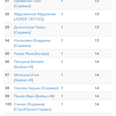
91
Ефименко Олег
1
13
(
Сервико
)
92
Абдусаматов Абдурахим
1
13
(
JOKER TATTOO
)
93
Долгополов Павел
1
13
(
Сервико
)
94
Наханович Владимир
1
13
(
Сервико
)
95
Рыков Яков
(
Ангара
)
1
14
96
Пискунов Матвей
1
14
(
Байкал-М
)
97
Метешов Илья
1
14
(
Байкал-М
)
98
Смолин Кирьян
(
Сервико
)
1
14
99
Панов Иван
(
Байкал-М
)
1
14
100
Саенко Владимир
1
14
(
СтройПроектСервис
)