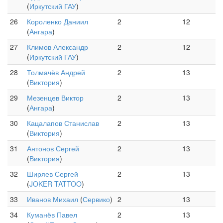
(
Иркутский ГАУ
)
26
Короленко Даниил
2
12
(
Ангара
)
27
Климов Александр
2
12
(
Иркутский ГАУ
)
28
Толмачёв Андрей
2
13
(
Виктория
)
29
Мезенцев Виктор
2
13
(
Ангара
)
30
Кацалапов Станислав
2
13
(
Виктория
)
31
Антонов Сергей
2
13
(
Виктория
)
32
Ширяев Сергей
2
13
(
JOKER TATTOO
)
33
Иванов Михаил
(
Сервико
)
2
13
34
Куманёв Павел
2
13