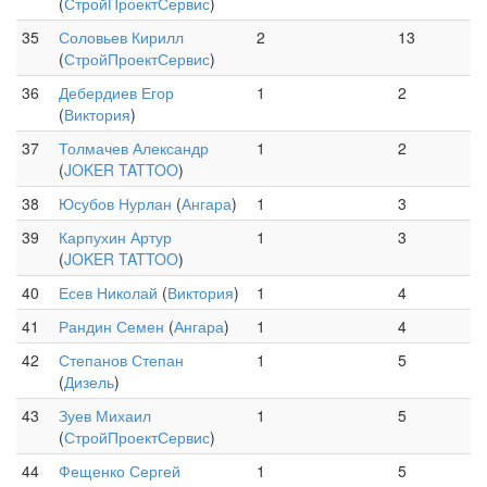
(
СтройПроектСервис
)
35
Соловьев Кирилл
2
13
(
СтройПроектСервис
)
36
Дебердиев Егор
1
2
(
Виктория
)
37
Толмачев Александр
1
2
(
JOKER TATTOO
)
38
Юсубов Нурлан
(
Ангара
)
1
3
39
Карпухин Артур
1
3
(
JOKER TATTOO
)
40
Есев Николай
(
Виктория
)
1
4
41
Рандин Семен
(
Ангара
)
1
4
42
Степанов Степан
1
5
(
Дизель
)
43
Зуев Михаил
1
5
(
СтройПроектСервис
)
44
Фещенко Сергей
1
5