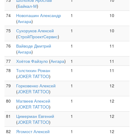
73
Шолохов Ярослав
1
10
(
Байкал-М
)
74
Новопашин Александр
1
10
(
Ангара
)
75
Сухоруков Алексей
1
10
(
СтройПроектСервис
)
76
Вайводе Дмитрий
1
11
(
Ангара
)
77
Хоётов Файзуло
(
Ангара
)
1
11
78
Толстихин Роман
1
11
(
JOKER TATTOO
)
79
Горковенко Алексей
1
12
(
JOKER TATTOO
)
80
Матвеев Алексей
1
12
(
JOKER TATTOO
)
81
Цимерман Евгений
1
12
(
JOKER TATTOO
)
82
Ягомост Алексей
1
12