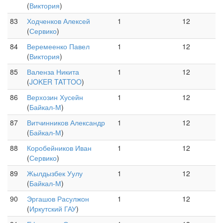
(
Виктория
)
83
Ходченков Алексей
1
12
(
Сервико
)
84
Веремеенко Павел
1
12
(
Виктория
)
85
Валенза Никита
1
12
(
JOKER TATTOO
)
86
Верхозин Хусейн
1
12
(
Байкал-М
)
87
Витчинников Александр
1
12
(
Байкал-М
)
88
Коробейников Иван
1
12
(
Сервико
)
89
Жылдызбек Уулу
1
12
(
Байкал-М
)
90
Эргашов Расулжон
1
12
(
Иркутский ГАУ
)