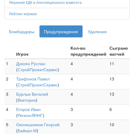
Решения КДК и Апелляционного комитета
Рейтинг игроков
Бомбардиры
Предупреждения
Удаления
Кол-во
Сыграно
Игрок
предупреждений
матчей
1
Дукоян Руслан
4
11
(
СтройПроектСервис
)
2
Трифонов Павел
4
13
(
СтройПроектСервис
)
3
Бурлык Виталий
4
13
(
Виктория
)
4
Егоров Иван
3
6
(
Регион/ВЧНГ
)
5
Оконешников Георгий
3
10
(
Байкал-М
)