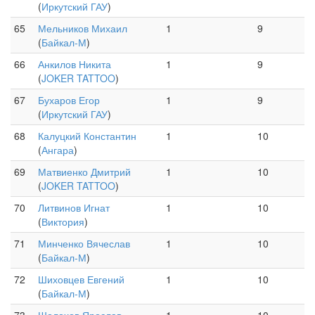
(
Иркутский ГАУ
)
65
Мельников Михаил
1
9
(
Байкал-М
)
66
Анкилов Никита
1
9
(
JOKER TATTOO
)
67
Бухаров Егор
1
9
(
Иркутский ГАУ
)
68
Калуцкий Константин
1
10
(
Ангара
)
69
Матвиенко Дмитрий
1
10
(
JOKER TATTOO
)
70
Литвинов Игнат
1
10
(
Виктория
)
71
Минченко Вячеслав
1
10
(
Байкал-М
)
72
Шиховцев Евгений
1
10
(
Байкал-М
)