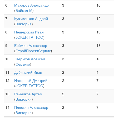
6
Макаров Александр
3
10
(
Байкал-М
)
7
Кузьменков Андрей
3
12
(
Виктория
)
8
Пещерский Иван
3
13
(
JOKER TATTOO
)
9
Ерёмин Александр
3
13
(
СтройПроектСервис
)
10
Зверьков Алексей
3
13
(
Сервико
)
11
Дубинский Иван
2
4
12
Нагорный Дмитрий
2
7
(
JOKER TATTOO
)
13
Райников Артём
2
7
(
Виктория
)
14
Пляскин Александр
2
7
(
Виктория
)