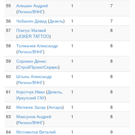
55
Алешин Андрей
1
7
(
Регион/ВЧНГ
)
56
Чобанян Давид
(
Дизель
)
1
7
57
Плитус Матвей
1
8
(
JOKER TATTOO
)
58
Толмачев Александр
1
8
(
Регион/ВЧНГ
)
59
Сорокин Денис
1
8
(
СтройПроектСервис
)
60
Штынь Александр
1
8
(
Регион/ВЧНГ
)
61
Коротчук Иван
(
Дизель
,
1
8
Иркутский ГАУ
)
62
Миткеев Захар
(
Ангара
)
1
8
63
Максунов Андрей
1
8
(
Регион/ВЧНГ
)
64
Мотовилов Виталий
1
9