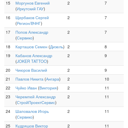
15
Моргунов Евгений
2
7
(
Иркутский ГАУ
)
16
Щербаков Сергей
2
7
(
Регион/ВЧНГ
)
17
Попов Александр
2
7
(
Сервико
)
18
Карташов Семен
(
Дизель
)
2
8
19
Кабанов Александр
2
9
(
JOKER TATTOO
)
20
Чиюров Василий
2
9
21
Павлов Никита
(
Ангара
)
2
10
22
Чуйко Иван
(
Виктория
)
2
11
23
Черемпей Александр
2
11
(
СтройПроектСервис
)
24
Шаповалов Игорь
2
11
(
Сервико
)
25
Кудряшов Виктор
2
11