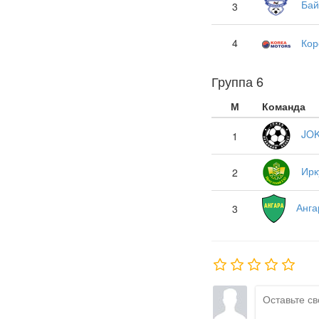
Бай
3
4
Кор
Группа 6
М
Команда
JO
1
Ирк
2
Анга
3