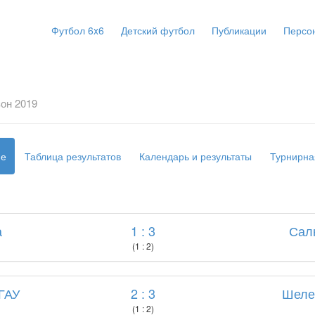
Футбол 6x6
Детский футбол
Публикации
Персо
он 2019
ие
Таблица результатов
Календарь и результаты
Турнирна
а
1 : 3
Сал
(1 : 2)
 ГАУ
2 : 3
Шеле
(1 : 2)