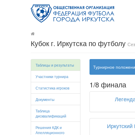
Кубок г. Иркутска по футболу
Сез
Таблицы и результаты
Турнирное положен
Участники турнира
1/8 финала
Статистика игроков
Легенд
Документы
Таблица
дисквалификаций
Иркутский
Решения КДК и
Апелляционного