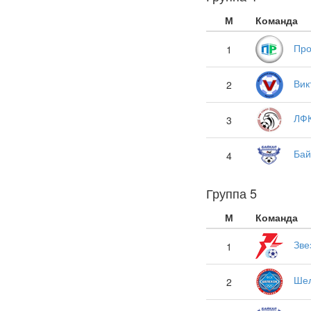
М
Команда
Про
1
Вик
2
ЛФ
3
Бай
4
Группа 5
М
Команда
Зве
1
Ше
2