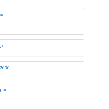
ект
ут
-2000
ория