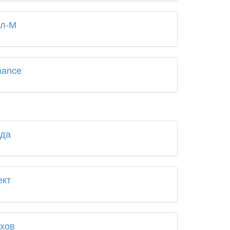
ал-М
mance
зда
ект
хов