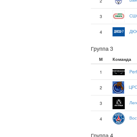
2
СШО
3
ДЮ
4
Группа 3
М
Команда
Per
1
ЦРС
2
Лег
3
Вос
4
Группа 4