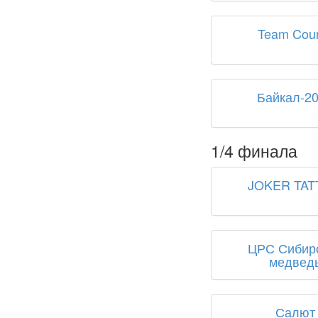
Team Cou
Байкал-2
1/4 финала
JOKER TA
ЦРС Сибир
медвед
Салют