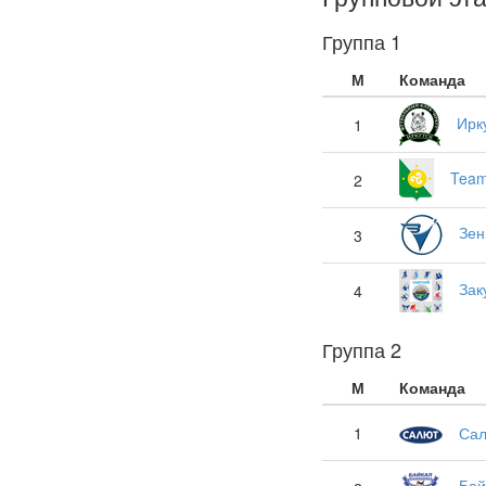
Группа 1
М
Команда
Ирк
1
Team
2
Зен
3
Зак
4
Группа 2
М
Команда
1
Са
Бай