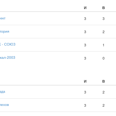
И
В
ект
3
3
тория
3
2
К - СОЮЗ
3
1
кал-2003
3
0
И
В
зда
3
2
лехов
3
2