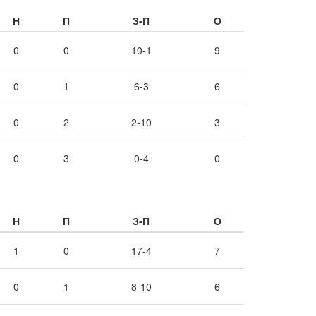
Н
П
З-П
О
0
0
10-1
9
0
1
6-3
6
0
2
2-10
3
0
3
0-4
0
Н
П
З-П
О
1
0
17-4
7
0
1
8-10
6