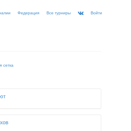
налии
Федерация
Все турниры
Войти
я сетка
ют
хов