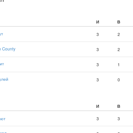
И
В
ут
3
2
 County
3
2
ит
3
1
улей
3
0
И
В
лют
3
3
кал