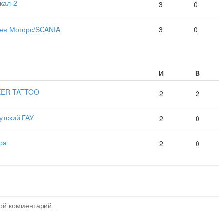
кал-2
3
0
ея Моторс/SCANIA
3
0
И
В
KER TATTOO
2
2
утский ГАУ
2
0
ра
2
0