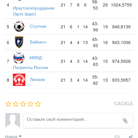
58-
4
21
7
8
6
29
1024,5755
Иркутскгипродорнии
53
(farm team)
43-
Спутник
5
21
6
1
14
19
948,8139
99
45-
Байкал+
6
21
4
4
13
16
943,1006
93
АМИД -
43-
7
21
4
3
14
15
974,5928
63
Патриоты России
35-
Ленком
8
21
3
4
14
13
933,5957
82
Новые