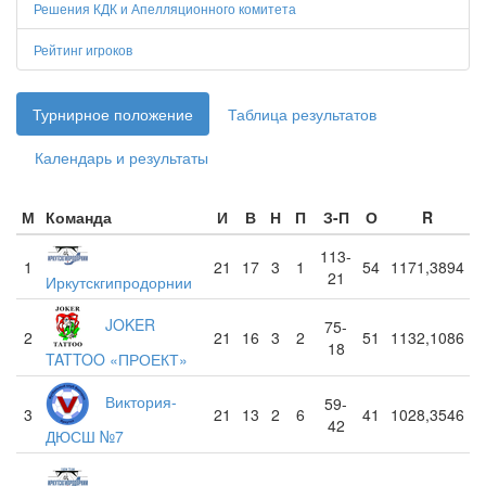
Решения КДК и Апелляционного комитета
Рейтинг игроков
Турнирное положение
Таблица результатов
Календарь и результаты
М
Команда
И
В
Н
П
З-П
О
R
113-
1
21
17
3
1
54
1171,3894
21
Иркутскгипродорнии
JOKER
75-
2
21
16
3
2
51
1132,1086
18
TATTOO «ПРОЕКТ»
Виктория-
59-
3
21
13
2
6
41
1028,3546
42
ДЮСШ №7