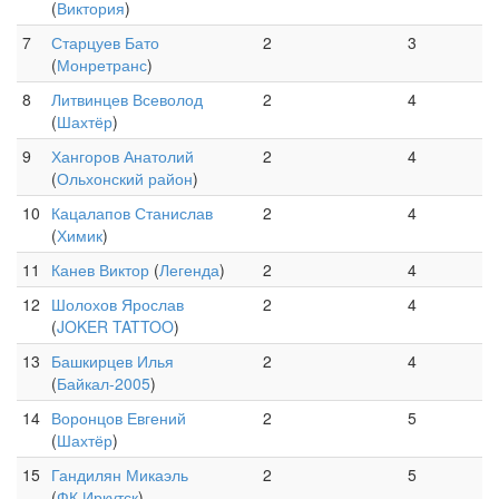
(
Виктория
)
7
Старцуев Бато
2
3
(
Монретранс
)
8
Литвинцев Всеволод
2
4
(
Шахтёр
)
9
Хангоров Анатолий
2
4
(
Ольхонский район
)
10
Кацалапов Станислав
2
4
(
Химик
)
11
Канев Виктор
(
Легенда
)
2
4
12
Шолохов Ярослав
2
4
(
JOKER TATTOO
)
13
Башкирцев Илья
2
4
(
Байкал-2005
)
14
Воронцов Евгений
2
5
(
Шахтёр
)
15
Гандилян Микаэль
2
5
(
ФК Иркутск
)