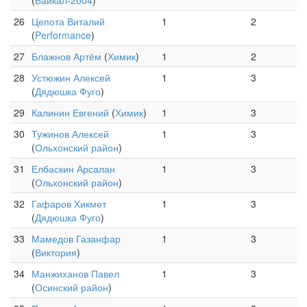
(
Байкал-2004
)
26
Цепота Виталий
1
2
(
Performance
)
27
Блажнов Артём
(
Химик
)
1
2
28
Устюжин Алексей
1
3
(
Дядюшка Фуго
)
29
Калинин Евгений
(
Химик
)
1
3
30
Тужинов Алексей
1
3
(
Ольхонский район
)
31
Елбаскин Арсалан
1
3
(
Ольхонский район
)
32
Гафаров Хикмет
1
3
(
Дядюшка Фуго
)
33
Мамедов Газанфар
1
3
(
Виктория
)
34
Манжиханов Павел
1
3
(
Осинский район
)