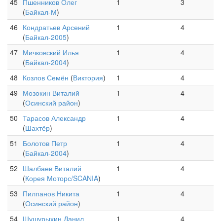
45
Пшенников Олег
1
3
(
Байкал-М
)
46
Кондратьев Арсений
1
4
(
Байкал-2005
)
47
Мичковский Илья
1
4
(
Байкал-2004
)
48
Козлов Семён
(
Виктория
)
1
4
49
Мозокин Виталий
1
4
(
Осинский район
)
50
Тарасов Александр
1
4
(
Шахтёр
)
51
Болотов Петр
1
4
(
Байкал-2004
)
52
Шалбаев Виталий
1
4
(
Корея Моторс/SCANIA
)
53
Пилпанов Никита
1
4
(
Осинский район
)
54
Шушурыхин Данил
1
4