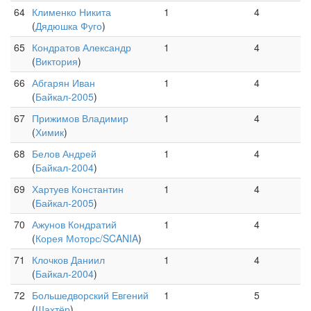
64
Клименко Никита
1
4
(
Дядюшка Фуго
)
65
Кондратов Александр
1
4
(
Виктория
)
66
Абгарян Иван
1
4
(
Байкал-2005
)
67
Прижимов Владимир
1
4
(
Химик
)
68
Белов Андрей
1
4
(
Байкал-2004
)
69
Хартуев Константин
1
4
(
Байкал-2005
)
70
Ажунов Кондратий
1
4
(
Корея Моторс/SCANIA
)
71
Клочков Даниил
1
4
(
Байкал-2004
)
72
Большедворский Евгений
1
5
(
Шахтёр
)