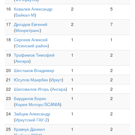
16
Ковалев Александр
2
5
(
Байкал-М
)
17
Дроздов Евгений
2
7
(
Монретранс
)
18
Сергеев Алексей
1
1
(
Осинский район
)
19
Трофимов Тимофей
1
2
(
Ангара
)
20
Шестаков Владимир
1
2
21
Юсупов Маирбек
(
Иркут
)
1
2
22
Шаповалов Игорь
(
Ангара
)
1
2
23
Барданов Борис
1
2
(
Корея Моторс/SCANIA
)
24
Зайцев Александр
1
2
(
Иркутский ГАУ-2
)
25
Кравчук Даниил
1
2