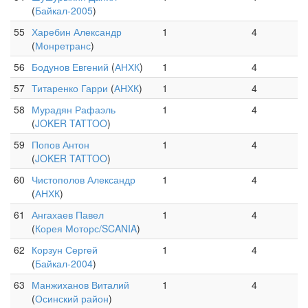
(
Байкал-2005
)
55
Харебин Александр
1
4
(
Монретранс
)
56
Бодунов Евгений
(
АНХК
)
1
4
57
Титаренко Гарри
(
АНХК
)
1
4
58
Мурадян Рафаэль
1
4
(
JOKER TATTOO
)
59
Попов Антон
1
4
(
JOKER TATTOO
)
60
Чистополов Александр
1
4
(
АНХК
)
61
Ангахаев Павел
1
4
(
Корея Моторс/SCANIA
)
62
Корзун Сергей
1
4
(
Байкал-2004
)
63
Манжиханов Виталий
1
4
(
Осинский район
)