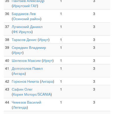
35
Пантаев Александр
1
3
(
Иркутский ГАУ
)
36
Бардамов Лев
1
3
(
Осинский район
)
37
Лучинский Даниил
1
3
(
ФК Иркутск
)
38
Тарасов Денис
(
Иркут
)
1
3
39
Середкин Владимир
1
3
(
Иркут
)
40
Шелехов Максим
(
Иркут
)
1
3
41
Долгополов Павел
1
3
(
Ангара
)
42
Горюнов Никита
(
Ангара
)
1
3
43
Сафин Олег
1
3
(
Корея Моторс/SCANIA
)
44
Чемезов Василий
1
3
(
Легенда
)