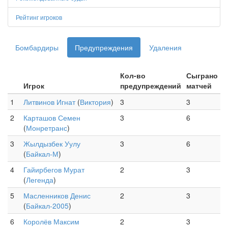
Рейтинг игроков
Бомбардиры
Предупреждения
Удаления
Кол-во
Сыграно
Игрок
предупреждений
матчей
1
Литвинов Игнат
(
Виктория
)
3
3
2
Карташов Семен
3
6
(
Монретранс
)
3
Жылдызбек Уулу
3
6
(
Байкал-М
)
4
Гайирбегов Мурат
2
3
(
Легенда
)
5
Масленников Денис
2
3
(
Байкал-2005
)
6
Королёв Максим
2
3