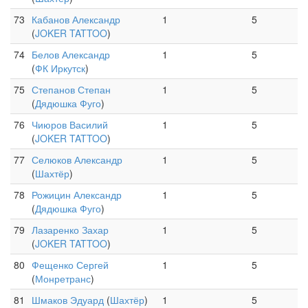
73
Кабанов Александр
1
5
(
JOKER TATTOO
)
74
Белов Александр
1
5
(
ФК Иркутск
)
75
Степанов Степан
1
5
(
Дядюшка Фуго
)
76
Чиюров Василий
1
5
(
JOKER TATTOO
)
77
Селюков Александр
1
5
(
Шахтёр
)
78
Рожицин Александр
1
5
(
Дядюшка Фуго
)
79
Лазаренко Захар
1
5
(
JOKER TATTOO
)
80
Фещенко Сергей
1
5
(
Монретранс
)
81
Шмаков Эдуард
(
Шахтёр
)
1
5