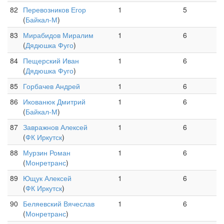
82
Перевозников Егор
1
5
(
Байкал-М
)
83
Мирабидов Миралим
1
6
(
Дядюшка Фуго
)
84
Пещерский Иван
1
6
(
Дядюшка Фуго
)
85
Горбачев Андрей
1
6
86
Икованюк Дмитрий
1
6
(
Байкал-М
)
87
Завражнов Алексей
1
6
(
ФК Иркутск
)
88
Мурзин Роман
1
6
(
Монретранс
)
89
Ющук Алексей
1
6
(
ФК Иркутск
)
90
Беляевский Вячеслав
1
6
(
Монретранс
)