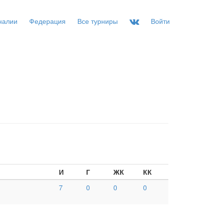
налии
Федерация
Все турниры
Войти
И
Г
ЖК
КК
7
0
0
0