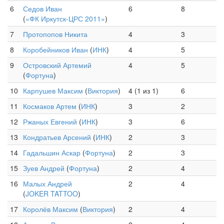
6
Седов Иван
6
8
(
«ФК Иркутск-ЦРС 2011»
)
7
Протопопов Никита
4
3
8
Коробейников Иван
(
ИНК
)
4
5
9
Островский Артемий
4
5
(
Фортуна
)
10
Карпушев Максим
(
Виктория
)
4 (1 из 1)
6
11
Космаков Артем
(
ИНК
)
3
2
12
Ржаных Евгений
(
ИНК
)
3
6
13
Кондратьев Арсений
(
ИНК
)
2
3
14
Гадальшин Аскар
(
Фортуна
)
2
3
15
Зуев Андрей
(
Фортуна
)
2
4
16
Малых Андрей
2
4
(
JOKER TATTOO
)
17
Королёв Максим
(
Виктория
)
2
4