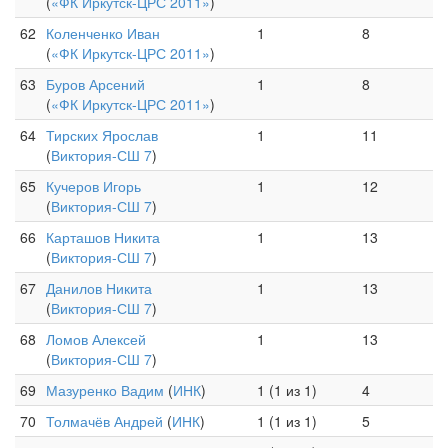
(
«ФК Иркутск-ЦРС 2011»
)
62
Коленченко Иван
1
8
(
«ФК Иркутск-ЦРС 2011»
)
63
Буров Арсений
1
8
(
«ФК Иркутск-ЦРС 2011»
)
64
Тирских Ярослав
1
11
(
Виктория-СШ 7
)
65
Кучеров Игорь
1
12
(
Виктория-СШ 7
)
66
Карташов Никита
1
13
(
Виктория-СШ 7
)
67
Данилов Никита
1
13
(
Виктория-СШ 7
)
68
Ломов Алексей
1
13
(
Виктория-СШ 7
)
69
Мазуренко Вадим
(
ИНК
)
1 (1 из 1)
4
70
Толмачёв Андрей
(
ИНК
)
1 (1 из 1)
5