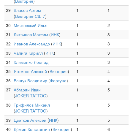
(
Виктория
)
29
Власов Артем
1
1
(
Виктория-СШ 7
)
30
Мичковский Илья
1
2
31
Литвинов Максим
(
ИНК
)
1
3
32
Иванов Александр
(
ИНК
)
1
3
33
Чапига Кирилл
(
ИНК
)
1
3
34
Клименко Леонид
1
3
35
Ягомост Алексей
(
Виктория
)
1
4
36
Ващук Владимир
(
Фортуна
)
1
4
37
Абгарян Иван
1
5
(
JOKER TATTOO
)
38
Трифилов Михаил
1
5
(
JOKER TATTOO
)
39
Цветков Алексей
(
ИНК
)
1
5
40
Дёмин Константин
(
Виктория
)
1
6