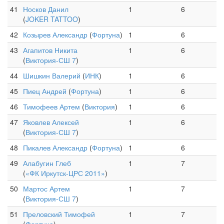
41
Носков Данил
1
6
(
JOKER TATTOO
)
42
Козырев Александр
(
Фортуна
)
1
6
43
Агапитов Никита
1
6
(
Виктория-СШ 7
)
44
Шишкин Валерий
(
ИНК
)
1
6
45
Пиец Андрей
(
Фортуна
)
1
6
46
Тимофеев Артем
(
Виктория
)
1
6
47
Яковлев Алексей
1
6
(
Виктория-СШ 7
)
48
Пикалев Александр
(
Фортуна
)
1
6
49
Алабугин Глеб
1
7
(
«ФК Иркутск-ЦРС 2011»
)
50
Мартос Артем
1
7
(
Виктория-СШ 7
)
51
Преловский Тимофей
1
7