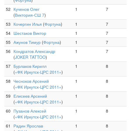
(
Фортуна
)
52
Кученов Олег
1
7
(
Виктория-СШ 7
)
53
Кочергин Илья
(
Фортуна
)
1
7
54
Шестаков Виктор
1
7
55
Ажунов Тимур
(
Фортуна
)
1
7
56
Кондратов Александр
1
7
(
JOKER TATTOO
)
57
Бурлаков Кирилл
1
8
(
«ФК Иркутск-ЦРС 2011»
)
58
Чесноков Арсений
1
8
(
«ФК Иркутск-ЦРС 2011»
)
59
Елисеев Арсений
1
8
(
«ФК Иркутск-ЦРС 2011»
)
60
Пузанов Алексей
1
8
(
«ФК Иркутск-ЦРС 2011»
)
61
Радин Ярослав
1
8