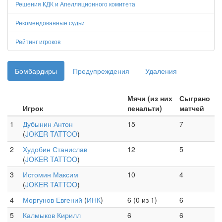
Решения КДК и Апелляционного комитета
Рекомендованные судьи
Рейтинг игроков
Бомбардиры
Предупреждения
Удаления
Мячи (из них
Сыграно
Игрок
пенальти)
матчей
1
Дубынин Антон
15
7
(
JOKER TATTOO
)
2
Худобин Станислав
12
5
(
JOKER TATTOO
)
3
Истомин Максим
10
4
(
JOKER TATTOO
)
4
Моргунов Евгений
(
ИНК
)
6 (0 из 1)
6
5
Калмыков Кирилл
6
6