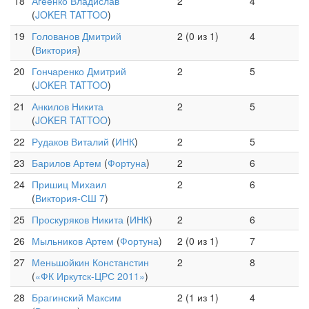
18
Агеенко Владислав
2
4
(
JOKER TATTOO
)
19
Голованов Дмитрий
2 (0 из 1)
4
(
Виктория
)
20
Гончаренко Дмитрий
2
5
(
JOKER TATTOO
)
21
Анкилов Никита
2
5
(
JOKER TATTOO
)
22
Рудаков Виталий
(
ИНК
)
2
5
23
Барилов Артем
(
Фортуна
)
2
6
24
Пришиц Михаил
2
6
(
Виктория-СШ 7
)
25
Проскуряков Никита
(
ИНК
)
2
6
26
Мыльников Артем
(
Фортуна
)
2 (0 из 1)
7
27
Меньшойкин Констанстин
2
8
(
«ФК Иркутск-ЦРС 2011»
)
28
Брагинский Максим
2 (1 из 1)
4