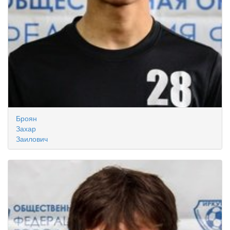
Броян
Захар
Заилович