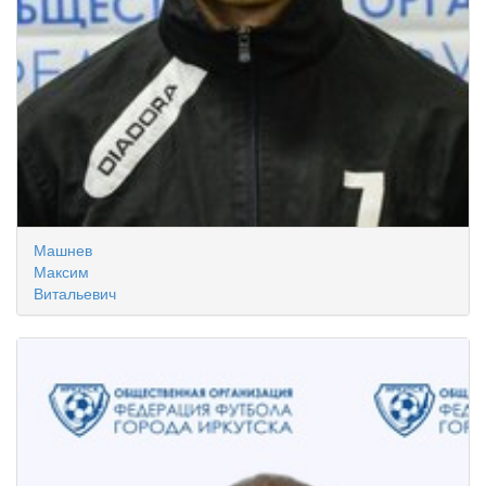
Машнев
Максим
Витальевич