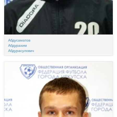
Абдусаматов
Абдурахим
Абдурасулович