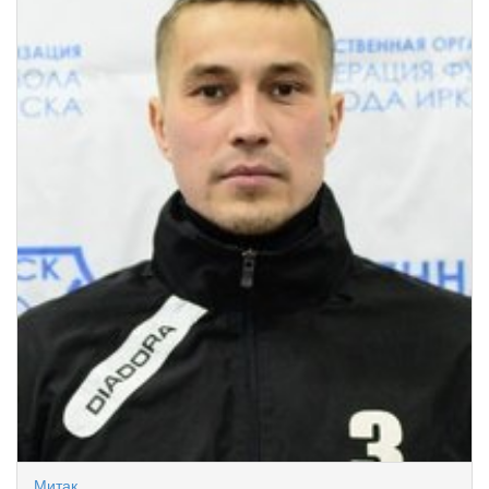
Митак