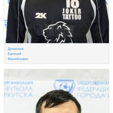
Доненков
Евгений
Михайлович