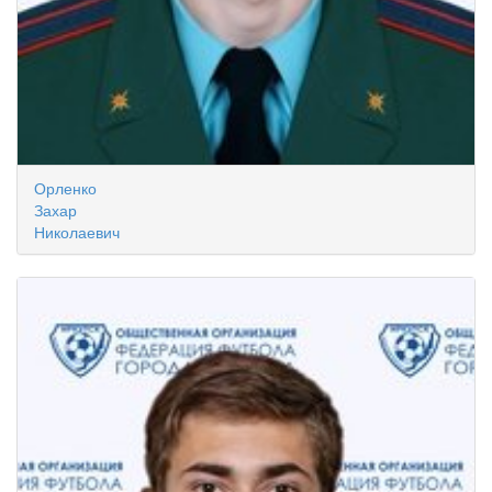
Орленко
Захар
Николаевич