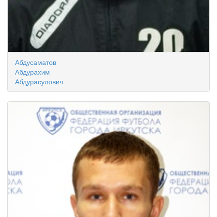
Абдусаматов
Абдурахим
Абдурасулович