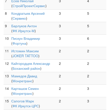
7
Есев Николай
3
4
(
СтройПроектСервис
)
8
Кондратьев Арсений
3
5
(
Сервико
)
9
Барлуков Антон
3
5
(
ФК Иркутск-М
)
10
Пискун Владимир
3
6
(
Фортуна
)
11
Истомин Максим
2
2
(
JOKER TATTOO
)
12
Кайгородцев Александр
2
2
(
Боханский район
)
13
Мамедов Давид
2
2
(
Монретранс
)
14
Карташов Семен
2
3
(
Монретранс
)
15
Сапогов Марк
2
3
(
ФК Иркутск-ЦРС
)