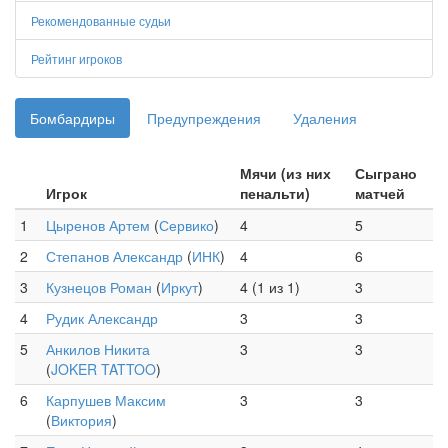
Рекомендованные судьи
Рейтинг игроков
Бомбардиры
Предупреждения
Удаления
Мячи (из них
Сыграно
Игрок
пенальти)
матчей
1
Цыренов Артем
(
Сервико
)
4
5
2
Степанов Александр
(
ИНК
)
4
6
3
Кузнецов Роман
(
Иркут
)
4 (1 из 1)
3
4
Рудик Александр
3
3
5
Анкилов Никита
3
3
(
JOKER TATTOO
)
6
Карпушев Максим
3
3
(
Виктория
)