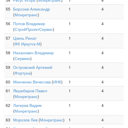
54
Ригус Игорь
(
Монретранс
)
1
4
55
Борсоев Александр
1
4
(
Монретранс
)
56
Попов Владимир
1
4
(
СтройПроектСервис
)
57
Цзинь Ринат
1
4
(
ФК Иркутск-М
)
58
Наханович Владимир
1
4
(
Сервико
)
59
Островский Артемий
1
4
(
Фортуна
)
60
Минченко Вячеслав
(
ИНК
)
1
4
61
Якшибаров Павел
1
4
(
Монретранс
)
62
Лагерев Вадим
1
4
(
Монретранс
)
63
Морозов Лев
(
Монретранс
)
1
4