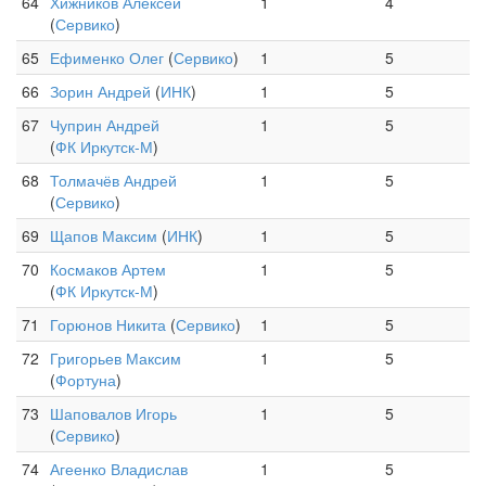
64
Хижников Алексей
1
4
(
Сервико
)
65
Ефименко Олег
(
Сервико
)
1
5
66
Зорин Андрей
(
ИНК
)
1
5
67
Чуприн Андрей
1
5
(
ФК Иркутск-М
)
68
Толмачёв Андрей
1
5
(
Сервико
)
69
Щапов Максим
(
ИНК
)
1
5
70
Космаков Артем
1
5
(
ФК Иркутск-М
)
71
Горюнов Никита
(
Сервико
)
1
5
72
Григорьев Максим
1
5
(
Фортуна
)
73
Шаповалов Игорь
1
5
(
Сервико
)
74
Агеенко Владислав
1
5