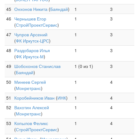
45
Онхонов Никита
(
Баяндай
)
1
3
46
Чернышев Егор
1
3
(
СтройПроектСервис
)
47
Чупров Арсений
1
3
(
ФК Иркутск-ЦРС
)
48
Раздобаров Илья
1
3
(
ФК Иркутск-М
)
49
Шобохонов Станислав
1 (0 из 1)
3
(
Баяндай
)
50
Минеев Сергей
1
4
(
Монретранс
)
51
Коробейников Иван
(
ИНК
)
1
4
52
Вахотин Алексей
1
4
(
Монретранс
)
53
Копылов Феликс
1
4
(
СтройПроектСервис
)