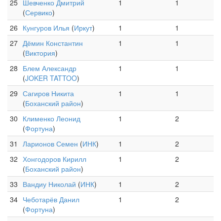
25
Шевченко Дмитрий
1
1
(
Сервико
)
26
Кунгуров Илья
(
Иркут
)
1
1
27
Дёмин Константин
1
1
(
Виктория
)
28
Блем Александр
1
1
(
JOKER TATTOO
)
29
Сагиров Никита
1
1
(
Боханский район
)
30
Клименко Леонид
1
2
(
Фортуна
)
31
Ларионов Семен
(
ИНК
)
1
2
32
Хонгодоров Кирилл
1
2
(
Боханский район
)
33
Вандиу Николай
(
ИНК
)
1
2
34
Чеботарёв Данил
1
2
(
Фортуна
)