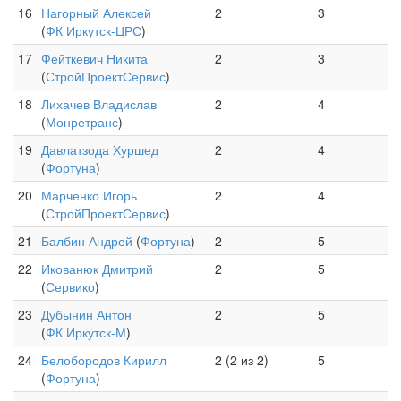
16
Нагорный Алексей
2
3
(
ФК Иркутск-ЦРС
)
17
Фейткевич Никита
2
3
(
СтройПроектСервис
)
18
Лихачев Владислав
2
4
(
Монретранс
)
19
Давлатзода Хуршед
2
4
(
Фортуна
)
20
Марченко Игорь
2
4
(
СтройПроектСервис
)
21
Балбин Андрей
(
Фортуна
)
2
5
22
Икованюк Дмитрий
2
5
(
Сервико
)
23
Дубынин Антон
2
5
(
ФК Иркутск-М
)
24
Белобородов Кирилл
2 (2 из 2)
5
(
Фортуна
)