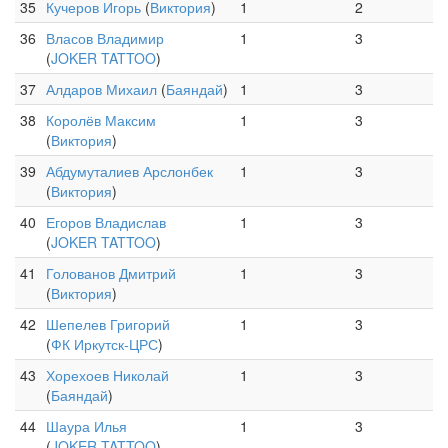
35
Кучеров Игорь
(
Виктория
)
1
2
36
Власов Владимир
1
3
(
JOKER TATTOO
)
37
Алдаров Михаил
(
Баяндай
)
1
3
38
Королёв Максим
1
3
(
Виктория
)
39
Абдумуталиев Арслонбек
1
3
(
Виктория
)
40
Егоров Владислав
1
3
(
JOKER TATTOO
)
41
Голованов Дмитрий
1
3
(
Виктория
)
42
Шепелев Григорий
1
3
(
ФК Иркутск-ЦРС
)
43
Хорехоев Николай
1
3
(
Баяндай
)
44
Шаура Илья
1
3
(
JOKER TATTOO
)