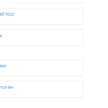
TATTOO
К
ико
утск-М»