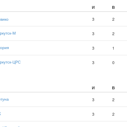
И
В
вико
3
2
ркутск-М
3
2
тория
3
1
ркутск-ЦРС
3
0
И
В
туна
3
2
К
3
2