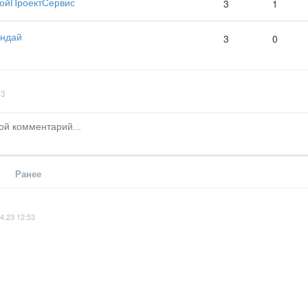
ойПроектСервис
3
1
ндай
3
0
/
3
Ранее
4.23 12:53