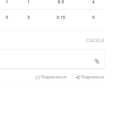
1
1
8-5
4
0
3
3-15
0
Подписаться
Поделиться
COMMENTS SYSTEM
CACKL
E