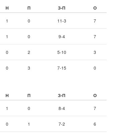
Н
П
З-П
О
1
0
11-3
7
1
0
9-4
7
0
2
5-10
3
0
3
7-15
0
Н
П
З-П
О
1
0
8-4
7
0
1
7-2
6