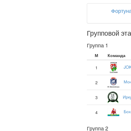
Фортун
Групповой эт
Группа 1
М
Команда
JO
1
Мон
2
Ирк
3
Бох
4
Группа 2