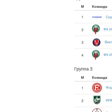
М
Команда
1
Сер
ФК И
2
Вик
3
ФК И
4
Группа 3
М
Команда
Фор
1
ИН
2