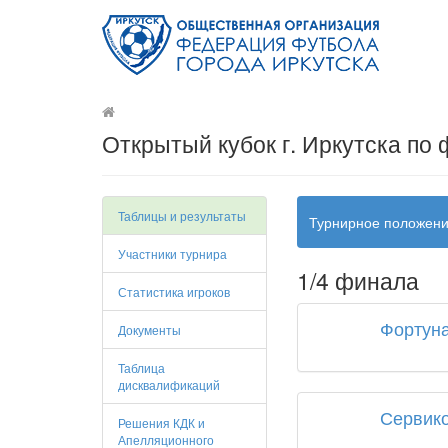
Открытый кубок г. Иркутска по
Таблицы и результаты
Турнирное положен
Участники турнира
1/4 финала
Статистика игроков
Фортун
Документы
Таблица
дисквалификаций
Сервик
Решения КДК и
Апелляционного