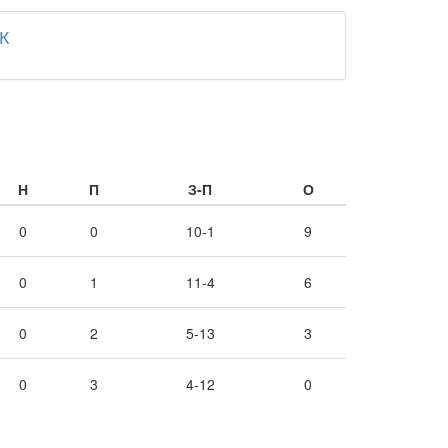
К
Н
П
З-П
О
0
0
10-1
9
0
1
11-4
6
0
2
5-13
3
0
3
4-12
0