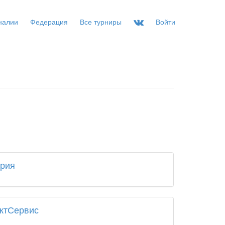
налии
Федерация
Все турниры
Войти
ория
ктСервис