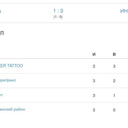
а
1 : 3
ИН
(1 : 0)
ап
И
В
KER TATTOO
3
3
ретранс
3
2
ут
3
1
анский район
3
0