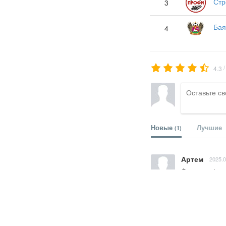
Стр
3
Бая
4
4.3
Новые
Лучшие
(1)
Артем
2025.0
Фортуна 🔥
Ответить