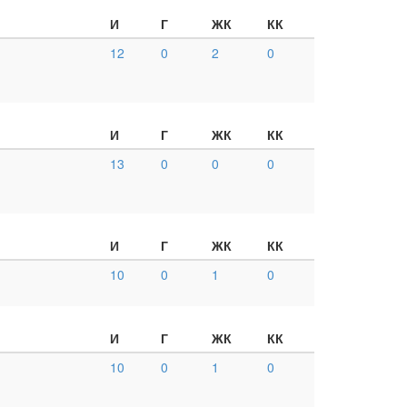
И
Г
ЖК
КК
12
0
2
0
И
Г
ЖК
КК
13
0
0
0
И
Г
ЖК
КК
10
0
1
0
И
Г
ЖК
КК
10
0
1
0