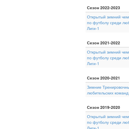
Сезон 2022-2023
Открытый зимний чемп
по футболу среди лю
Лиги-1
Сезон 2021-2022
Открытый зимний чемп
по футболу среди лю
Лиги-1
Сезон 2020-2021
Зимние Тренировочны
любительских команд
Сезон 2019-2020
Открытый зимний чемп
по футболу среди лю
Лиги-1