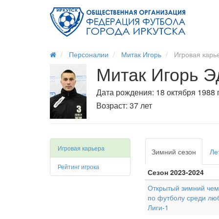
Персоналии
Митак Игорь
Игровая карь
Митак Игорь Э
Дата рождения: 18 октября 1988 г
Возраст: 37 лет
Игровая карьера
Зимний сезон
Ле
Рейтинг игрока
Сезон 2023-2024
Открытый зимний чемп
по футболу среди лю
Лиги-1