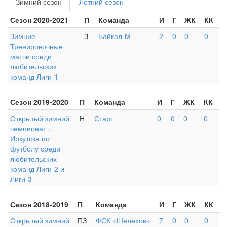
Зимний сезон
Летний сезон
Сезон 2020-2021
П
Команда
И
Г
ЖК
КК
Зимние
З
Байкал-М
2
0
0
0
Тренировочные
матчи среди
любительских
команд Лиги-1
Сезон 2019-2020
П
Команда
И
Г
ЖК
КК
Открытый зимний
Н
Старт
0
0
0
0
чемпионат г.
Иркутска по
футболу среди
любительских
команд Лиги-2 и
Лиги-3
Сезон 2018-2019
П
Команда
И
Г
ЖК
КК
Открытый зимний
ПЗ
ФСК «Шелехов»
7
0
0
0