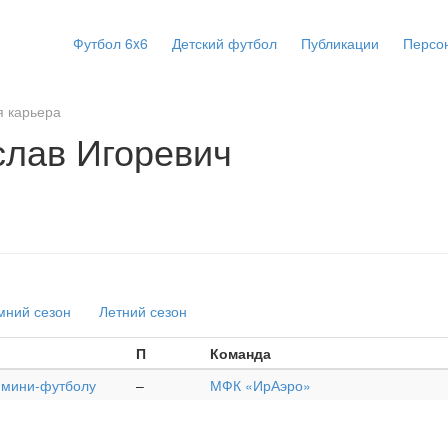
Футбол 6x6
Детский футбол
Публикации
Персо
 карьера
слав Игоревич
мний сезон
Летний сезон
П
Команда
о мини-футболу
–
МФК «ИрАэро»