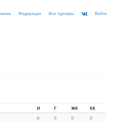
налии
Федерация
Все турниры
Войти
И
Г
ЖК
КК
6
0
0
0