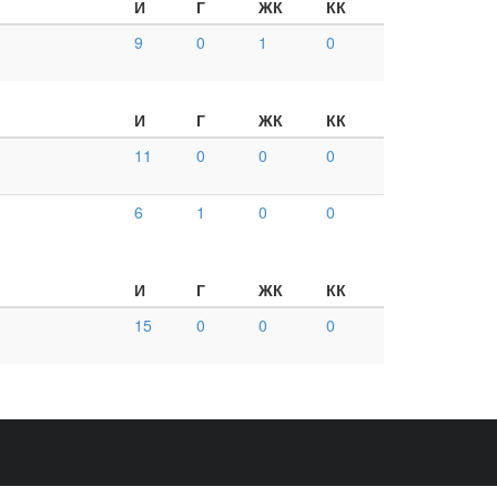
И
Г
ЖК
КК
9
0
1
0
И
Г
ЖК
КК
11
0
0
0
6
1
0
0
И
Г
ЖК
КК
15
0
0
0