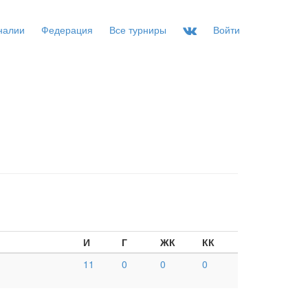
налии
Федерация
Все турниры
Войти
И
Г
ЖК
КК
11
0
0
0