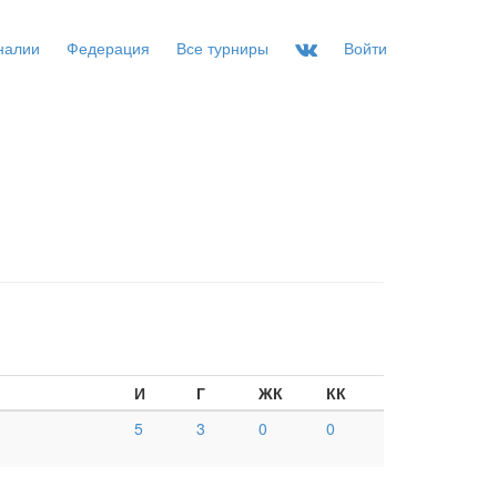
налии
Федерация
Все турниры
Войти
И
Г
ЖК
КК
5
3
0
0