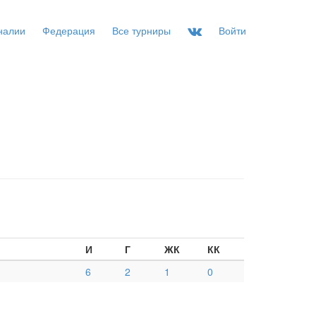
налии
Федерация
Все турниры
Войти
И
Г
ЖК
КК
6
2
1
0