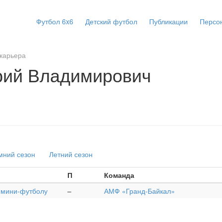
Футбол 6x6
Детский футбол
Публикации
Персо
карьера
рий Владимирович
мний сезон
Летний сезон
П
Команда
о мини-футболу
–
АМФ «Гранд-Байкал»