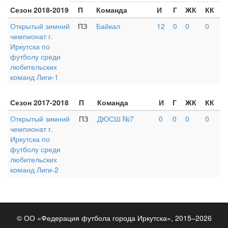
Сезон 2018-2019
П
Команда
И
Г
ЖК
КК
Открытый зимний
ПЗ
Байкал
12
0
0
0
чемпионат г.
Иркутска по
футболу среди
любительских
команд Лиги-1
Сезон 2017-2018
П
Команда
И
Г
ЖК
КК
Открытый зимний
ПЗ
ДЮСШ №7
0
0
0
0
чемпионат г.
Иркутска по
футболу среди
любительских
команд Лиги-2
© ОО «Федерация футбола города Иркутска», 2015–2026