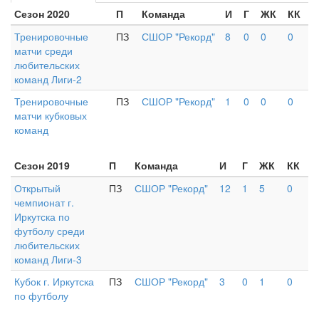
Сезон 2020
П
Команда
И
Г
ЖК
КК
Тренировочные
ПЗ
СШОР "Рекорд"
8
0
0
0
матчи среди
любительских
команд Лиги-2
Тренировочные
ПЗ
СШОР "Рекорд"
1
0
0
0
матчи кубковых
команд
Сезон 2019
П
Команда
И
Г
ЖК
КК
Открытый
ПЗ
СШОР "Рекорд"
12
1
5
0
чемпионат г.
Иркутска по
футболу среди
любительских
команд Лиги-3
Кубок г. Иркутска
ПЗ
СШОР "Рекорд"
3
0
1
0
по футболу