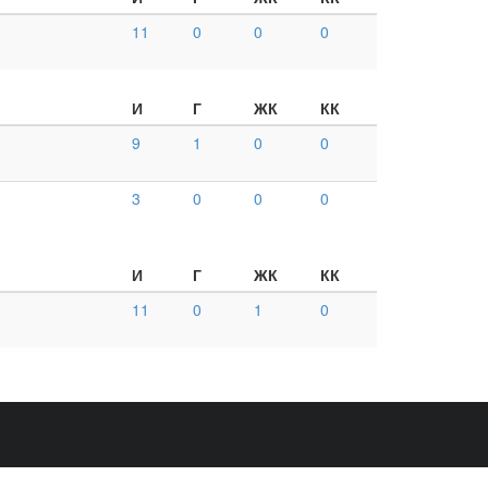
11
0
0
0
И
Г
ЖК
КК
9
1
0
0
3
0
0
0
И
Г
ЖК
КК
11
0
1
0