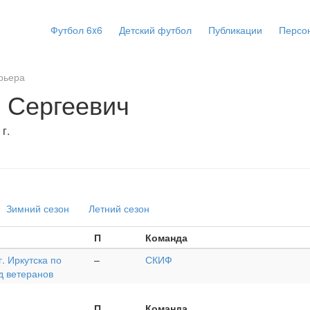
Футбол 6x6
Детский футбол
Публикации
Персо
рьера
 Сергеевич
г.
Зимний сезон
Летний сезон
П
Команда
. Иркутска по
–
СКИФ
д ветеранов
П
Команда