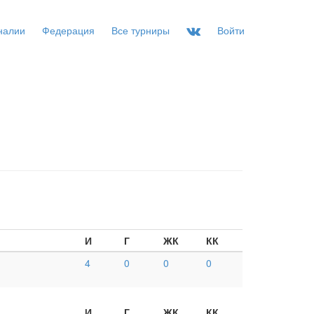
налии
Федерация
Все турниры
Войти
И
Г
ЖК
КК
4
0
0
0
И
Г
ЖК
КК