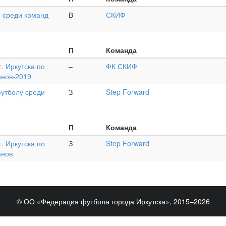
 среди команд
В
СКИФ
П
Команда
. Иркутска по
–
ФК СКИФ
анов-2019
футболу среди
З
Step Forward
П
Команда
. Иркутска по
З
Step Forward
анов
© ОО «Федерация футбола города Иркутска», 2015–2026