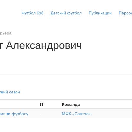
Футбол 6x6
Детский футбол
Публикации
Персо
арьера
т Александрович
тний сезон
П
Команда
о мини-футболу
–
МФК «Сантэл»