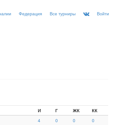
налии
Федерация
Все турниры
Войти
И
Г
ЖК
КК
4
0
0
0