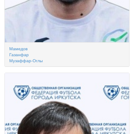
Мамедов
Газанфар
Музаффар-Оглы