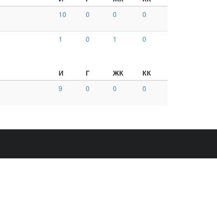
10
0
0
0
1
0
1
0
И
Г
ЖК
КК
9
0
0
0