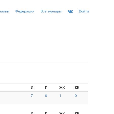
налии
Федерация
Все турниры
Войти
И
Г
ЖК
КК
7
0
1
0
И
Г
ЖК
КК