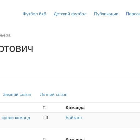
Футбол 6x6
Детский футбол
Публикации
Персо
рьера
ртович
Зимний сезон
Летний сезон
П
Команда
 среди команд
ПЗ
Байкал+
П
Команда