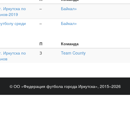
. Иркутска по
–
Байкал+
анов-2019
футболу среди
–
Байкал+
П
Команда
. Иркутска по
З
Team County
анов
© ОО «Федерация футбола города Иркутска», 2015–2026