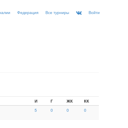
налии
Федерация
Все турниры
Войти
И
Г
ЖК
КК
5
0
0
0