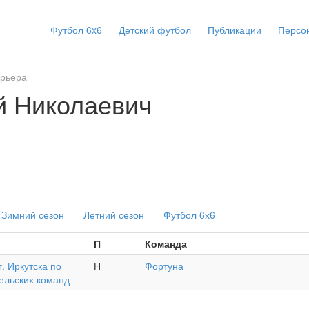
Футбол 6x6
Детский футбол
Публикации
Персо
арьера
й Николаевич
Зимний сезон
Летний сезон
Футбол 6х6
П
Команда
. Иркутска по
Н
Фортуна
ельских команд