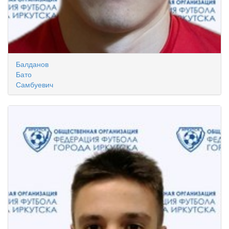
Балданов
Бато
Самбуевич