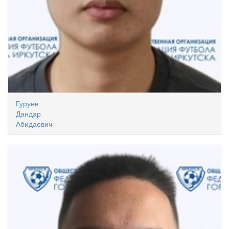
Гуруев
Дандар
Абидаевич