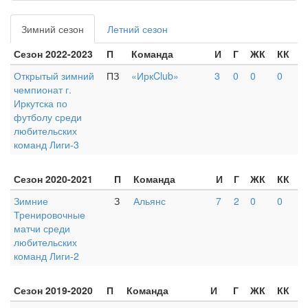
Зимний сезон
Летний сезон
Сезон 2022-2023
П
Команда
И
Г
ЖК
КК
Открытый зимний
ПЗ
«ИркClub»
3
0
0
0
чемпионат г.
Иркутска по
футболу среди
любительских
команд Лиги-3
Сезон 2020-2021
П
Команда
И
Г
ЖК
КК
Зимние
З
Альянс
7
2
0
0
Тренировочные
матчи среди
любительских
команд Лиги-2
Сезон 2019-2020
П
Команда
И
Г
ЖК
КК