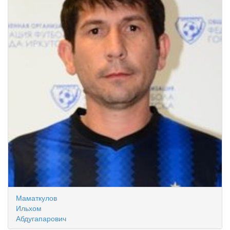
Маматкулов
Ильхом
Абдугапарович