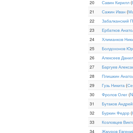
20
Савин Кирилл
(
21
Сажин Иван
(
М
22
Забалканский 
23
Ербатков Анато
24
Хлиманков Ник
25
Болдохонов Ю
26
Алексеев Дани
27
Баргуев Алекса
28
Плишкин Анато
29
Гузь Никита
(
Се
30
Фролов Олег
(
N
31
Бутаков Андрей
32
Буркин Федор
(
33
Козловцев Викт
34
Жмуров Евгени