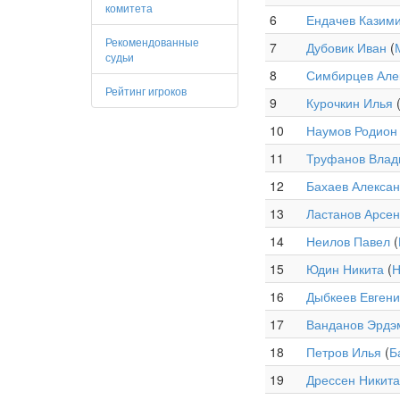
комитета
6
Ендачев Казим
Рекомендованные
7
Дубовик Иван
(
судьи
8
Симбирцев Але
Рейтинг игроков
9
Курочкин Илья
10
Наумов Родион
11
Труфанов Влад
12
Бахаев Алекса
13
Ластанов Арсе
14
Неилов Павел
(
15
Юдин Никита
(
16
Дыбкеев Евген
17
Ванданов Эрдэ
18
Петров Илья
(
Б
19
Дрессен Никита