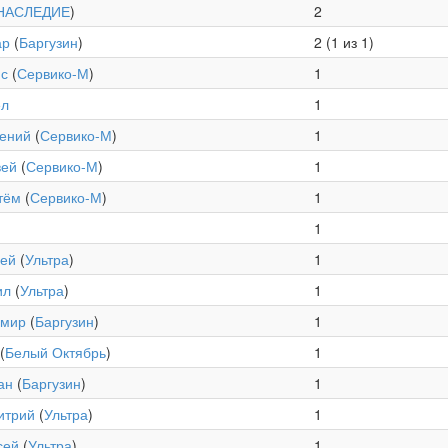
НАСЛЕДИЕ
)
2
ар
(
Баргузин
)
2 (1 из 1)
ис
(
Сервико-М
)
1
ел
1
сений
(
Сервико-М
)
1
вей
(
Сервико-М
)
1
тём
(
Сервико-М
)
1
1
рей
(
Ультра
)
1
ил
(
Ультра
)
1
имир
(
Баргузин
)
1
(
Белый Октябрь
)
1
ан
(
Баргузин
)
1
итрий
(
Ультра
)
1
сей
(
Ультра
)
1