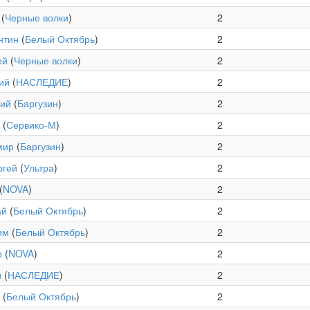
(
Черные волки
)
2
нтин
(
Белый Октябрь
)
2
ей
(
Черные волки
)
2
ий
(
НАСЛЕДИЕ
)
2
рий
(
Баргузин
)
2
(
Сервико-М
)
2
мир
(
Баргузин
)
2
ргей
(
Ультра
)
2
(
NOVA
)
2
ай
(
Белый Октябрь
)
2
им
(
Белый Октябрь
)
2
р
(
NOVA
)
2
й
(
НАСЛЕДИЕ
)
2
(
Белый Октябрь
)
2