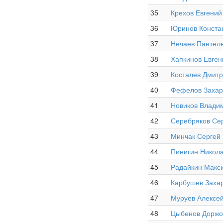
35
Крехов Евгений
36
Юринов Конста
37
Нечаев Пантел
38
Хапкинов Евген
39
Косталев Дмит
40
Фефелов Захар
41
Новиков Влади
42
Серебряков Се
43
Минчак Сергей
44
Пинигин Никол
45
Радайкин Макс
46
Карбушев Заха
47
Муруев Алексе
48
Цыбенов Доржо