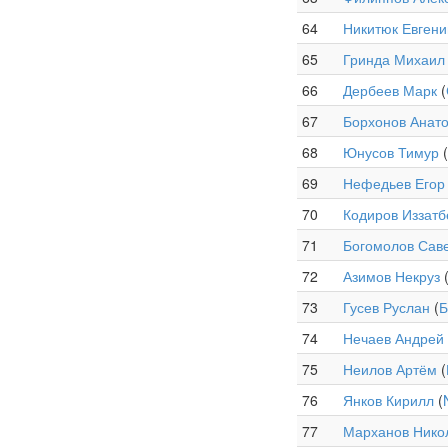
64
Никитюк Евгени
65
Гринда Михаил
66
Дербеев Марк
(
67
Борхонов Анат
68
Юнусов Тимур
(
69
Нефедьев Егор
70
Кодиров Иззатб
71
Богомолов Сав
72
Азимов Некруз
73
Гусев Руслан
(
Б
74
Нечаев Андрей
75
Неилов Артём
(
76
Янков Кирилл
(
77
Марханов Нико