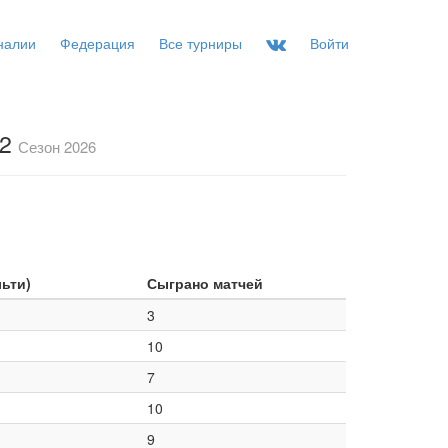
налии
Федерация
Все турниры
Войти
-2
Сезон 2026
льти)
Сыграно матчей
3
10
7
10
9