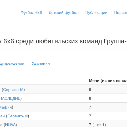
Футбол 6x6
Детский футбол
Публикации
Персо
у 6x6 среди любительских команд Группа
дупреждения
Удаления
Мячи (из них пена
м
(
Сервико-М
)
9
НАСЛЕДИЕ
)
8
Мафия
)
7
ван
(
Сервико-М
)
7
та
(
NOVA
)
7 (1 из 1)