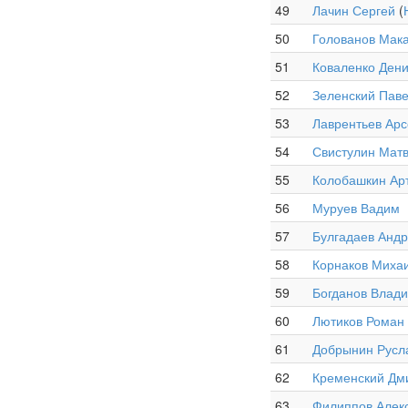
49
Лачин Сергей
(
50
Голованов Мак
51
Коваленко Ден
52
Зеленский Пав
53
Лаврентьев Ар
54
Свистулин Мат
55
Колобашкин Ар
56
Муруев Вадим
57
Булгадаев Анд
58
Корнаков Миха
59
Богданов Влад
60
Лютиков Роман
61
Добрынин Русл
62
Кременский Дм
63
Филиппов Алек