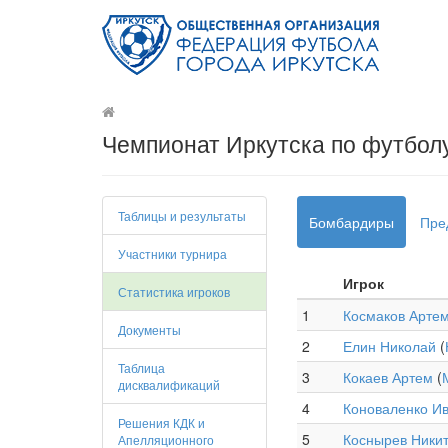
Чемпионат Иркутска по футбол
Таблицы и результаты
Бомбардиры
Пре
Участники турнира
Игрок
Статистика игроков
1
Космаков Арте
Документы
2
Елин Николай
(
Таблица
3
Кокаев Артем
(
дисквалификаций
4
Коноваленко И
Решения КДК и
5
Коснырев Ники
Апелляционного