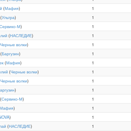
й
(
Мафия
)
1
(
Ультра
)
1
Сервико-М
)
1
олий
(
НАСЛЕДИЕ
)
1
Черные волки
)
1
(
Баргузин
)
1
ек
(
Мафия
)
1
елий
(
Черные волки
)
1
(
Черные волки
)
1
аргузин
)
1
(
Сервико-М
)
1
Мафия
)
1
NOVA
)
1
лай
(
НАСЛЕДИЕ
)
1