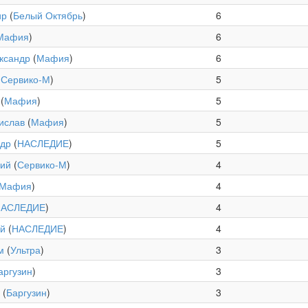
ир
(
Белый Октябрь
)
6
Мафия
)
6
ксандр
(
Мафия
)
6
(
Сервико-М
)
5
(
Мафия
)
5
ислав
(
Мафия
)
5
ндр
(
НАСЛЕДИЕ
)
5
ний
(
Сервико-М
)
4
Мафия
)
4
НАСЛЕДИЕ
)
4
ий
(
НАСЛЕДИЕ
)
4
м
(
Ультра
)
3
аргузин
)
3
(
Баргузин
)
3