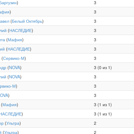
Баргузин
)
3
афия
)
3
Павел
(
Белый Октябрь
)
3
лий
(
НАСЛЕДИЕ
)
3
ита
(
Мафия
)
3
рий
(
НАСЛЕДИЕ
)
3
л
(
Сервико-М
)
3
ндр
(
NOVA
)
3 (0 из 1)
лий
(
NOVA
)
3
рвико-М
)
3
OVA
)
3
(
Мафия
)
3 (1 из 1)
НАСЛЕДИЕ
)
3 (1 из 1)
ор
(
Ультра
)
2
й
(
Ультра
)
2