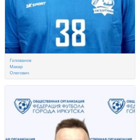
Голованов
Макар
Олегович