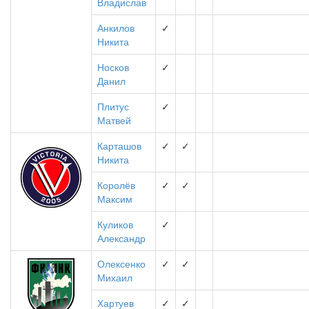
Владислав
Анкилов
✓
Никита
Носков
✓
Данил
Плитус
✓
Матвей
Карташов
✓
✓
Никита
Королёв
✓
✓
Максим
Куликов
✓
Александр
Олексенко
✓
✓
Михаил
Хартуев
✓
✓