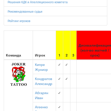
Решения КДК и Апелляционного комитета
Рекомендованные судьи
Рейтинг игроков
Дисквалификация
(кол-во матчей /
Команда
Игрок
1
2
3
срок)
Кипре
✓
✓
Жуниор
Кондратов
✓
✓
Александр
Абгарян
✓
Иван
Агеенко
✓