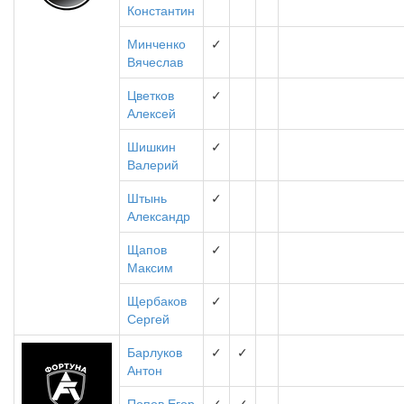
Константин
Минченко
✓
Вячеслав
Цветков
✓
Алексей
Шишкин
✓
Валерий
Штынь
✓
Александр
Щапов
✓
Максим
Щербаков
✓
Сергей
Барлуков
✓
✓
Антон
Попов Егор
✓
✓