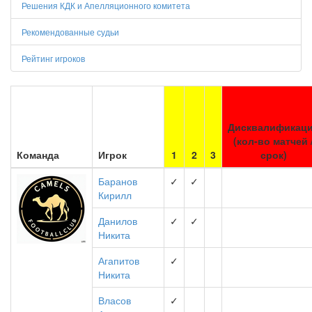
Решения КДК и Апелляционного комитета
Рекомендованные судьи
Рейтинг игроков
Дисквалификац
(кол-во матчей 
Команда
Игрок
1
2
3
срок)
Баранов
✓
✓
Кирилл
Данилов
✓
✓
Никита
Агапитов
✓
Никита
Власов
✓