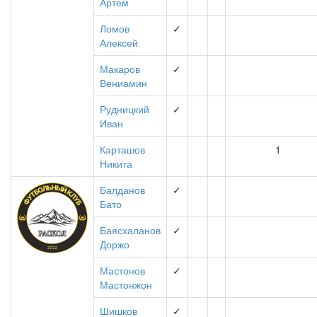
Артем
Ломов
✓
Алексей
Макаров
✓
Вениамин
Рудницкий
✓
Иван
Карташов
1
Никита
Балданов
✓
Бато
Баясхаланов
✓
Доржо
Мастонов
✓
Мастонжон
Шишков
✓