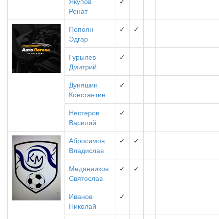
Якупов
✓
Ренат
Попоян
✓
✓
Эдгар
Гурылев
✓
Дмитрий
Дуняшин
✓
Константин
Нестеров
✓
Василий
Абросимов
✓
✓
Владислав
Медянников
✓
✓
Святослав
Иванов
✓
Николай