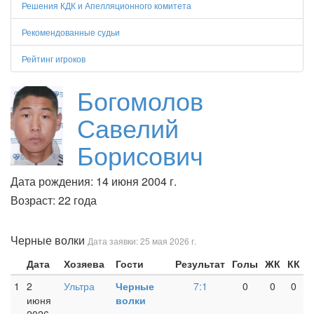
Решения КДК и Апелляционного комитета
Рекомендованные судьи
Рейтинг игроков
Богомолов
Савелий
Борисович
Дата рождения: 14 июня 2004 г.
Возраст: 22 года
Черные волки
Дата заявки: 25 мая 2026 г.
Дата
Хозяева
Гости
Результат
Голы
ЖК
КК
1
2
Ультра
Черные
7:1
0
0
0
июня
волки