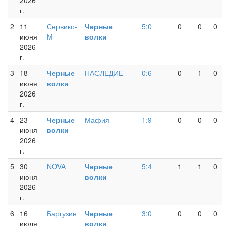
2026
г.
2
11
Сервико-
Черные
5:0
0
0
0
июня
М
волки
2026
г.
3
18
Черные
НАСЛЕДИЕ
0:6
0
1
0
июня
волки
2026
г.
4
23
Черные
Мафия
1:9
0
0
0
июня
волки
2026
г.
5
30
NOVA
Черные
5:4
1
1
0
июня
волки
2026
г.
6
16
Баргузин
Черные
3:0
0
0
0
июля
волки