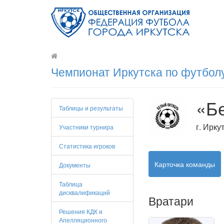
Чемпионат Иркутска по футболу
«Б
Таблицы и результаты
г. Ирку
Участники турнира
Статистика игроков
Карточка команды
Документы
Таблица
дисквалификаций
Вратари
Решения КДК и
Апелляционного