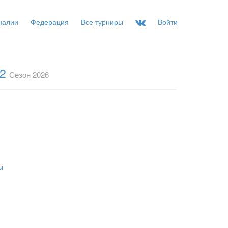
налии
Федерация
Все турниры
Войти
-2
Сезон 2026
ы