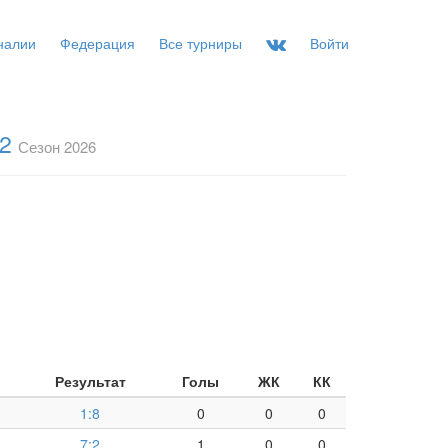
налии
Федерация
Все турниры
Войти
-2
Сезон 2026
Результат
Голы
ЖК
КК
1:8
0
0
0
7:2
1
0
0