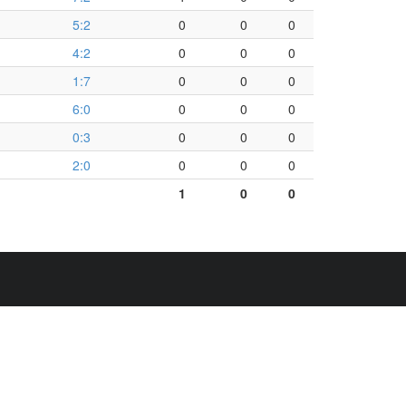
5:2
0
0
0
4:2
0
0
0
1:7
0
0
0
6:0
0
0
0
0:3
0
0
0
2:0
0
0
0
1
0
0