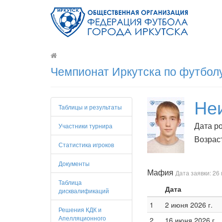
Чемпионат Иркутска по футболу
Не
Таблицы и результаты
Дата ро
Участники турнира
Возраст
Статистика игроков
Документы
Мафия
Дата заявки: 26 
Таблица
Дата
дисквалификаций
1
2 июня 2026 г.
Решения КДК и
Апелляционного
2
16 июня 2026 г.