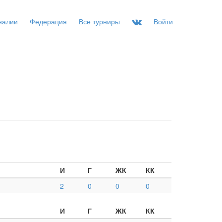
налии
Федерация
Все турниры
Войти
И
Г
ЖК
КК
2
0
0
0
И
Г
ЖК
КК