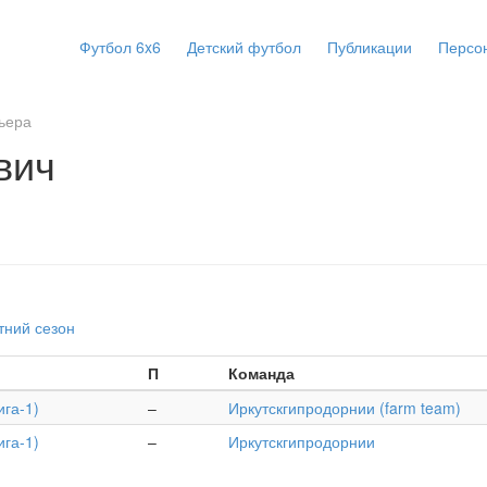
Футбол 6x6
Детский футбол
Публикации
Персо
ьера
вич
тний сезон
П
Команда
га-1)
–
Иркутскгипродорнии (farm team)
га-1)
–
Иркутскгипродорнии