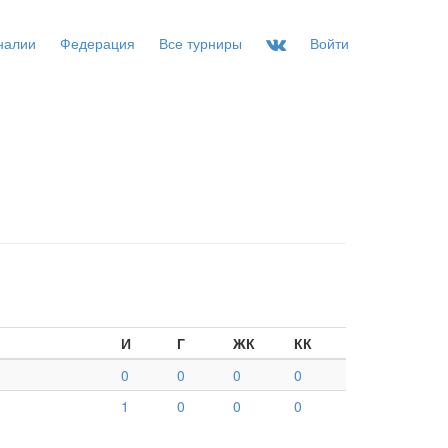
налии
Федерация
Все турниры
Войти
И
Г
ЖК
КК
0
0
0
0
1
0
0
0