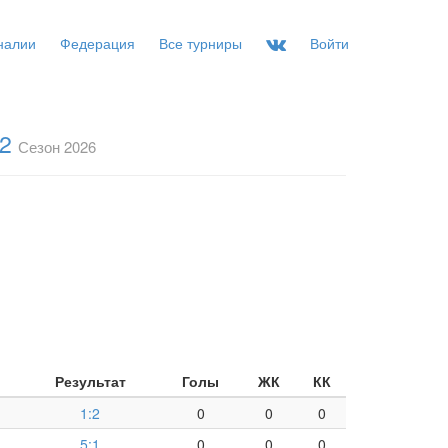
налии
Федерация
Все турниры
Войти
-2
Сезон 2026
Результат
Голы
ЖК
КК
1:2
0
0
0
5:1
0
0
0