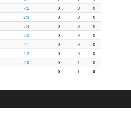
7:2
0
0
0
2:3
0
0
0
5:4
0
0
0
8:2
0
0
0
4:1
0
0
0
4:2
0
0
0
2:0
0
1
0
0
1
0