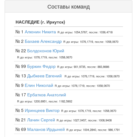
Составы команд
НАСЛЕДИЕ (г. Иркутск)
№ 1
Алюнин Никита
R до игры: 1054,5767, после: 1036,4718
№ 2
Бахаев Александр
R до игры: 1076,1719, после: 1058,0670
№ 22
Болдохонов Юрий
R до игры: 1076,1719, после: 1058,0670
№ 99
Буркин Федор
R до игры: 901,9735, после: 883,8686
№ 13
Дыбкеев Евгений
R до игры: 1076,1719, после: 1058,0670
№ 9
Елин Николай
R до игры: 1076,1719, после: 1058,0670
№ 17
Ербатков Анатолий
R до игры: 1200,6951, после: 1182,5902
№ 5
Иринцеев Виктор
R до игры: 1076,1719, после: 1058,0670
№ 21
Лачин Сергей
R до игры: 1027,0457, после: 1008,9408
№ 69
Маланов Ирдыней
R до игры: 1004,2840, после: 986,1791