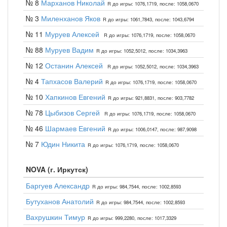
№ 8
Марханов Николай
R до игры: 1076,1719, после: 1058,0670
№ 3
Миленханов Яков
R до игры: 1061,7843, после: 1043,6794
№ 11
Муруев Алексей
R до игры: 1076,1719, после: 1058,0670
№ 88
Муруев Вадим
R до игры: 1052,5012, после: 1034,3963
№ 12
Останин Алексей
R до игры: 1052,5012, после: 1034,3963
№ 4
Тапхасов Валерий
R до игры: 1076,1719, после: 1058,0670
№ 10
Хапкинов Евгений
R до игры: 921,8831, после: 903,7782
№ 78
Цыбизов Сергей
R до игры: 1076,1719, после: 1058,0670
№ 46
Шармаев Евгений
R до игры: 1006,0147, после: 987,9098
№ 7
Юдин Никита
R до игры: 1076,1719, после: 1058,0670
NOVA (г. Иркутск)
Баргуев Александр
R до игры: 984,7544, после: 1002,8593
Бутуханов Анатолий
R до игры: 984,7544, после: 1002,8593
Вахрушкин Тимур
R до игры: 999,2280, после: 1017,3329