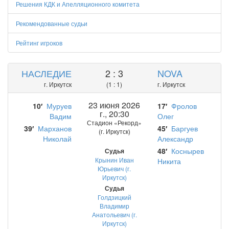
Решения КДК и Апелляционного комитета
Рекомендованные судьи
Рейтинг игроков
НАСЛЕДИЕ
2 : 3
NOVA
г. Иркутск
(1 : 1)
г. Иркутск
23 июня 2026
10′
Муруев
17′
Фролов
г., 20:30
Вадим
Олег
Стадион «Рекорд»
39′
Марханов
45′
Баргуев
(г. Иркутск)
Николай
Александр
48′
Коснырев
Судья
Крынин Иван
Никита
Юрьевич (г.
Иркутск)
Судья
Голдзицкий
Владимир
Анатольевич (г.
Иркутск)