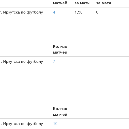
матчей
за матч
за матч
. Иркутска по футболу
4
1,50
0
3
Кол-во
матчей
. Иркутска по футболу
7
3
Кол-во
матчей
. Иркутска по футболу
10