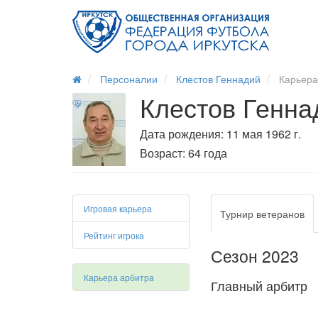
Персоналии
Клестов Геннадий
Карьера
Клестов Генна
Дата рождения: 11 мая 1962 г.
Возраст: 64 года
Игровая карьера
Турнир ветеранов
Рейтинг игрока
Сезон 2023
Карьера арбитра
Главный арбитр