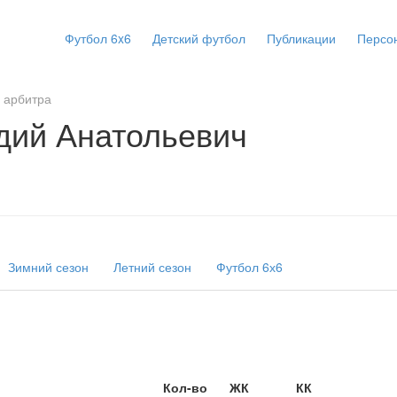
Футбол 6x6
Детский футбол
Публикации
Персо
 арбитра
дий Анатольевич
Зимний сезон
Летний сезон
Футбол 6х6
Кол-во
ЖК
КК