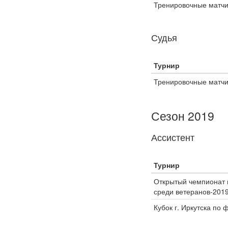
Тренировочные матчи
Судья
Турнир
Тренировочные матчи
Сезон 2019
Ассистент
Турнир
Открытый чемпионат г
среди ветеранов-201
Кубок г. Иркутска по