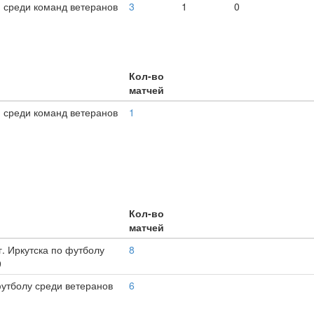
 среди команд ветеранов
3
1
0
Кол-во
матчей
 среди команд ветеранов
1
Кол-во
матчей
. Иркутска по футболу
8
9
 футболу среди ветеранов
6