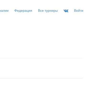
налии
Федерация
Все турниры
Войти