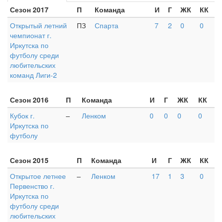
Сезон 2017
П
Команда
И
Г
ЖК
КК
Открытый летний
ПЗ
Спарта
7
2
0
0
чемпионат г.
Иркутска по
футболу среди
любительских
команд Лиги-2
Сезон 2016
П
Команда
И
Г
ЖК
КК
Кубок г.
–
Ленком
0
0
0
0
Иркутска по
футболу
Сезон 2015
П
Команда
И
Г
ЖК
КК
Открытое летнее
–
Ленком
17
1
3
0
Первенство г.
Иркутска по
футболу среди
любительских