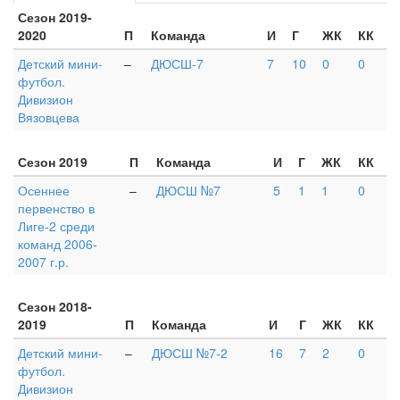
Сезон 2019-
2020
П
Команда
И
Г
ЖК
КК
Детский мини-
–
ДЮСШ-7
7
10
0
0
футбол.
Дивизион
Вязовцева
Сезон 2019
П
Команда
И
Г
ЖК
КК
Осеннее
–
ДЮСШ №7
5
1
1
0
первенство в
Лиге-2 среди
команд 2006-
2007 г.р.
Сезон 2018-
2019
П
Команда
И
Г
ЖК
КК
Детский мини-
–
ДЮСШ №7-2
16
7
2
0
футбол.
Дивизион