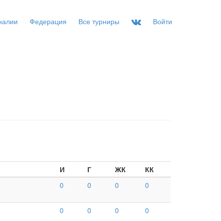
налии
Федерация
Все турниры
Войти
И
Г
ЖК
КК
0
0
0
0
0
0
0
0