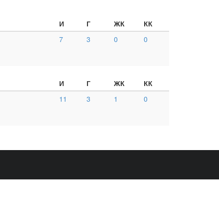
И
Г
ЖК
КК
7
3
0
0
И
Г
ЖК
КК
11
3
1
0