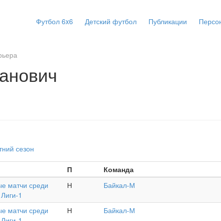
Футбол 6x6
Детский футбол
Публикации
Персо
рьера
анович
тний сезон
П
Команда
е матчи среди
Н
Байкал-М
 Лиги-1
е матчи среди
Н
Байкал-М
 Лиги-1