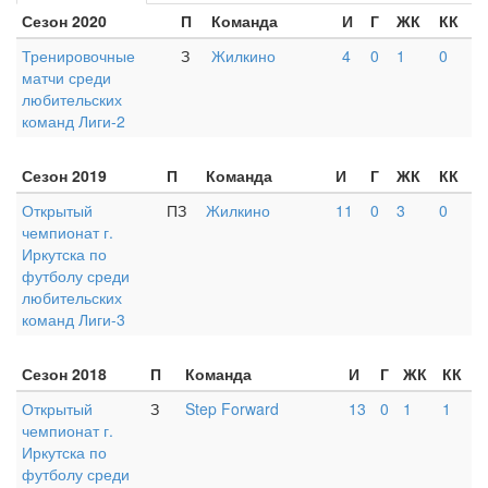
Сезон 2020
П
Команда
И
Г
ЖК
КК
Тренировочные
З
Жилкино
4
0
1
0
матчи среди
любительских
команд Лиги-2
Сезон 2019
П
Команда
И
Г
ЖК
КК
Открытый
ПЗ
Жилкино
11
0
3
0
чемпионат г.
Иркутска по
футболу среди
любительских
команд Лиги-3
Сезон 2018
П
Команда
И
Г
ЖК
КК
Открытый
З
Step Forward
13
0
1
1
чемпионат г.
Иркутска по
футболу среди