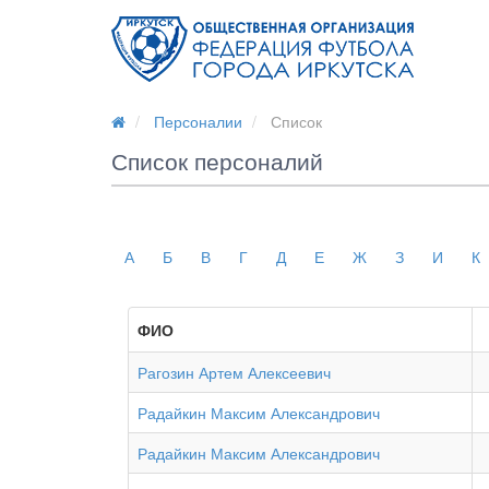
Персоналии
Список
Список персоналий
А
Б
В
Г
Д
Е
Ж
З
И
К
ФИО
Рагозин Артем Алексеевич
Радайкин Максим Александрович
Радайкин Максим Александрович