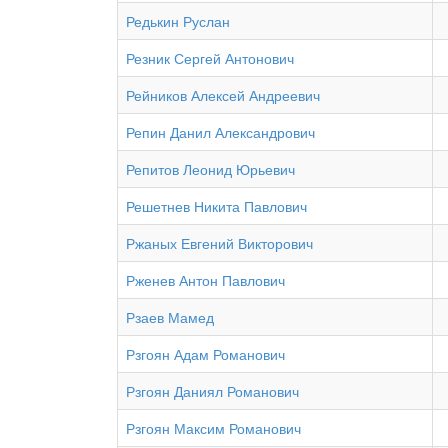
Редькин Руслан
Резник Сергей Антонович
Рейников Алексей Андреевич
Репин Данил Александрович
Репитов Леонид Юрьевич
Решетнев Никита Павлович
Ржаных Евгений Викторович
Рженев Антон Павлович
Рзаев Мамед
Рзгоян Адам Романович
Рзгоян Даниял Романович
Рзгоян Максим Романович