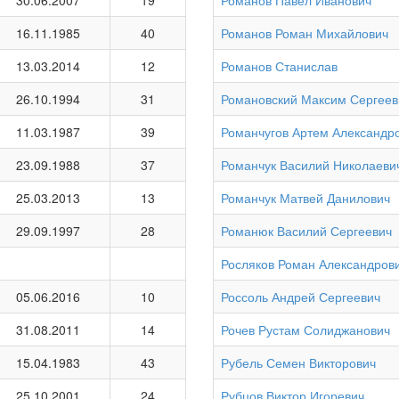
30.06.2007
19
Романов Павел Иванович
16.11.1985
40
Романов Роман Михайлович
13.03.2014
12
Романов Станислав
26.10.1994
31
Романовский Максим Сергеев
11.03.1987
39
Романчугов Артем Александр
23.09.1988
37
Романчук Василий Николаеви
25.03.2013
13
Романчук Матвей Данилович
29.09.1997
28
Романюк Василий Сергеевич
Росляков Роман Александров
05.06.2016
10
Россоль Андрей Сергеевич
31.08.2011
14
Рочев Рустам Солиджанович
15.04.1983
43
Рубель Семен Викторович
25.10.2001
24
Рубцов Виктор Игоревич