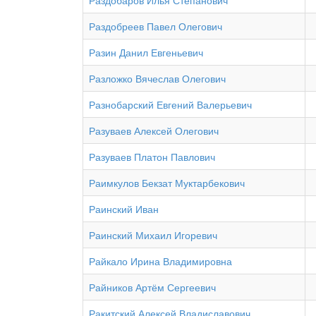
Раздобаров Илья Степанович
Раздобреев Павел Олегович
Разин Данил Евгеньевич
Разложко Вячеслав Олегович
Разнобарский Евгений Валерьевич
Разуваев Алексей Олегович
Разуваев Платон Павлович
Раимкулов Бекзат Муктарбекович
Раинский Иван
Раинский Михаил Игоревич
Райкало Ирина Владимировна
Райников Артём Сергеевич
Ракитский Алексей Владиславович