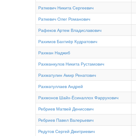
Раткевич Никита Сергеевич
Раткевич Олег Романович
Рафеков Артем Владиславович
Рахимов Бахтиёр Кудратович
Рахман Наджиб
Рахманкулов Никита Рустамович
Рахматулин Амир Ренатович
Рахматуллаев Андрей
Рахмонов Шайх-Ёсиналлох Фаррухович
Ребриев Матвей Денисович
Ребриев Павел Валерьевич
Редутов Сергей Дмитриевич