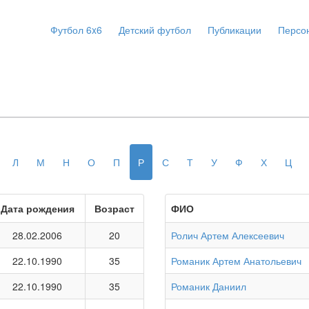
Футбол 6x6
Детский футбол
Публикации
Персо
Л
М
Н
О
П
Р
С
Т
У
Ф
Х
Ц
Дата рождения
Возраст
ФИО
28.02.2006
20
Ролич Артем Алексеевич
22.10.1990
35
Романик Артем Анатольевич
22.10.1990
35
Романик Даниил