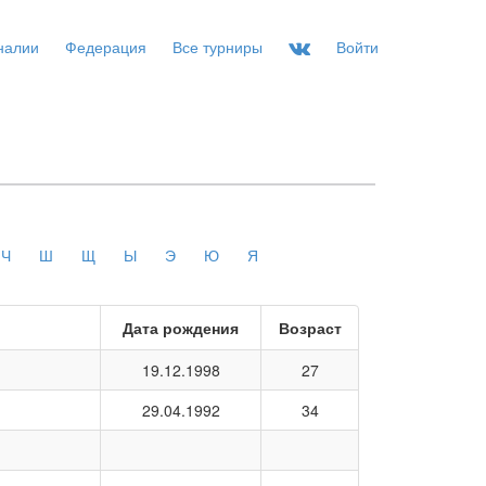
налии
Федерация
Все турниры
Войти
Ч
Ш
Щ
Ы
Э
Ю
Я
Дата рождения
Возраст
19.12.1998
27
29.04.1992
34