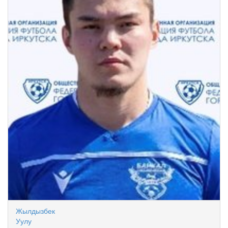
Жылдызбек
Уулу