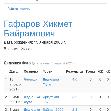
Рейтинг игроков
Гафаров Хикмет
Байрамович
Дата рождения: 13 января 2000 г.
Возраст: 26 лет
Дядюшка Фуго
Дата заявки: 11 апреля 2021 г.
Дата
Хозяева
Гости
Результат
Голы
ЖК
КК
1
18
Легенда
Дядюшка
4:0
0
0
0
апреля
Фуго
2021 г.
2
2 мая
Дядюшка
Иркутский
3:2
0
1
0
2021 г.
Фуго
ГАУ
3
8 мая
Дядюшка
Байкал-2005
2:1
0
0
0