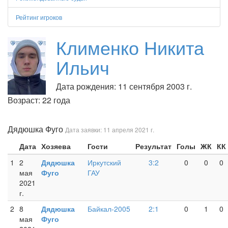
Рейтинг игроков
Клименко Никита
Ильич
Дата рождения: 11 сентября 2003 г.
Возраст: 22 года
Дядюшка Фуго
Дата заявки: 11 апреля 2021 г.
Дата
Хозяева
Гости
Результат
Голы
ЖК
КК
1
2
Дядюшка
Иркутский
3:2
0
0
0
мая
Фуго
ГАУ
2021
г.
2
8
Дядюшка
Байкал-2005
2:1
0
1
0
мая
Фуго