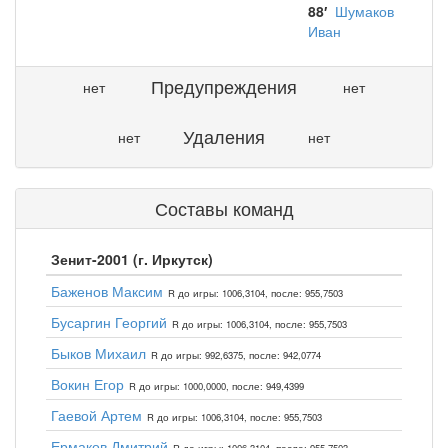
88′
Шумаков
Иван
Предупреждения
нет
нет
Удаления
нет
нет
Составы команд
Зенит-2001 (г. Иркутск)
Баженов Максим
R до игры: 1006,3104, после: 955,7503
Бусаргин Георгий
R до игры: 1006,3104, после: 955,7503
Быков Михаил
R до игры: 992,6375, после: 942,0774
Вокин Егор
R до игры: 1000,0000, после: 949,4399
Гаевой Артем
R до игры: 1006,3104, после: 955,7503
Ермаков Дмитрий