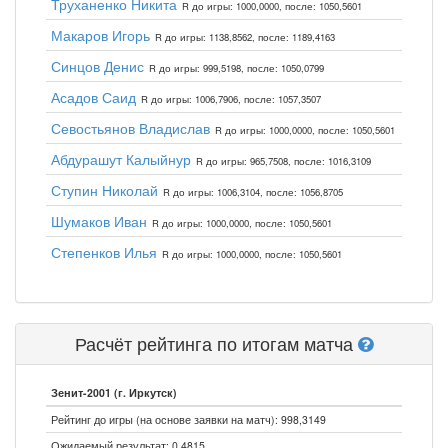
Труханенко Никита
R до игры: 1000,0000, после: 1050,5601
Макаров Игорь
R до игры: 1138,8562, после: 1189,4163
Синцов Денис
R до игры: 999,5198, после: 1050,0799
Асадов Саид
R до игры: 1006,7906, после: 1057,3507
Севостьянов Владислав
R до игры: 1000,0000, после: 1050,5601
Абдурашут Калыйнур
R до игры: 965,7508, после: 1016,3109
Ступин Николай
R до игры: 1006,3104, после: 1056,8705
Шумаков Иван
R до игры: 1000,0000, после: 1050,5601
Степенков Илья
R до игры: 1000,0000, после: 1050,5601
Расчёт рейтинга по итогам матча
Зенит-2001 (г. Иркутск)
Рейтинг до игры (на основе заявки на матч): 998,3149
Ожидаемый результат: 0,4815