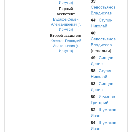
35′
Иркутск)
Севостьянов
Первый
Владислав
ассистент
Будяков Семен
44′
Ступин
Александрович (г.
Николай
Иркутск)
48′
Второй ассистент
Севостьянов
Клестов Геннадий
Владислав
Анатольевич (г.
(пенальти)
Иркутск)
49′
Синцов
Денис
58′
Ступин
Николай
63′
Синцов
Денис
80′
Игумнов
Григорий
82′
Шумаков
Иван
84′
Шумаков
Иван