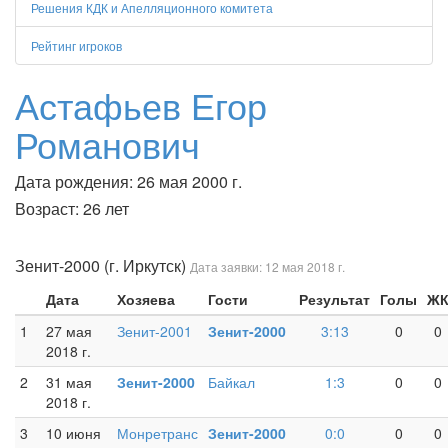
Решения КДК и Апелляционного комитета
Рейтинг игроков
Астафьев Егор
Романович
Дата рождения: 26 мая 2000 г.
Возраст: 26 лет
Зенит-2000 (г. Иркутск)
Дата заявки: 12 мая 2018 г.
Дата
Хозяева
Гости
Результат
Голы
Ж
1
27 мая
Зенит-2001
Зенит-2000
3:13
0
0
2018 г.
2
31 мая
Зенит-2000
Байкал
1:3
0
0
2018 г.
3
10 июня
Монретранс
Зенит-2000
0:0
0
0